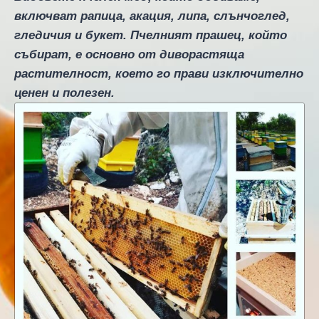
включват рапица, акация, липа, слънчоглед,
гледичия и букет. Пчелният прашец, който
събират, е основно от диворастяща
растителност, което го прави изключително
ценен и полезен.