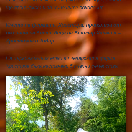
ще продължат и за бъдещите поколения.
Името на фермата, Христора, произлиза от
имената на двeтe деца на Велизар Халачев –
Християна и Тодор.
На първоначалния етап в пчеларската ферма
Христора бяха настанени 5 пчелни семейства.