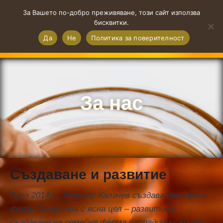
0
За Вашето по-добро преживяване, този сайт използва
бисквитки.
HRISTORA HONEY
Да
Не
Политика за поверителност
За нас
Създаване и развитие
През 2014 г., Велизар Халачев създава пчеларска
ферма Христора с ясна цел – развитие и
създаване на семейна ферма с традиции, които