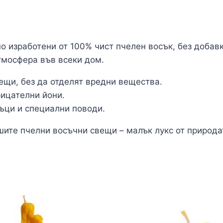
о изработени от 100% чист пчелен восък, без добавк
тмосфера във всеки дом.
ещи, без да отделят вредни вещества.
рицателни йони.
ъци и специални поводи.
шите пчелни восъчни свещи – малък лукс от природат