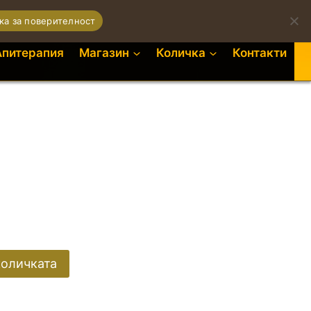
0
ка за поверителност
Апитерапия
Магазин
Количка
Контакти
количката