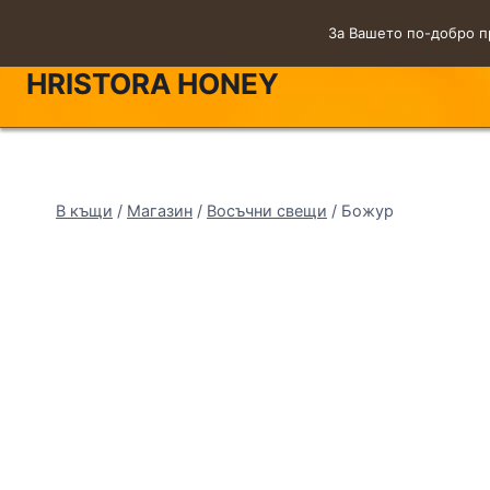
За Вашето по-добро п
HRISTORA HONEY
В къщи
/
Магазин
/
Восъчни свещи
/
Божур