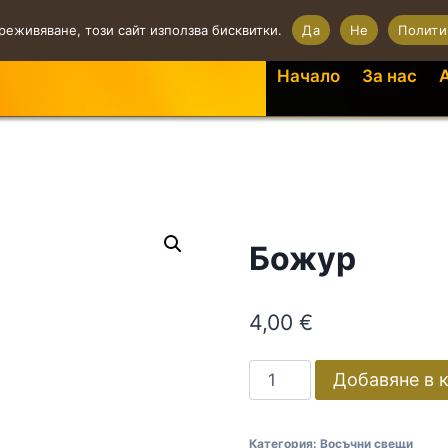
реживяване, този сайт използва бисквитки.
Да
Не
Полити
Начало
За нас
Божур
4,00
€
Добавяне в 
Категория:
Восъчни свещи