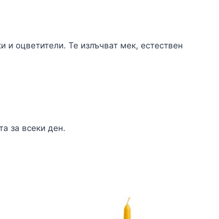
и и оцветители. Те излъчват мек, естествен
а за всеки ден.