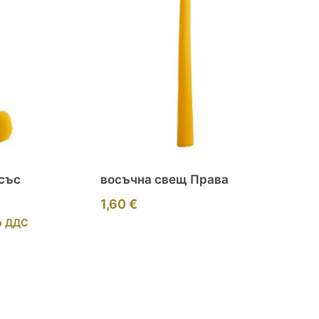
със
восъчна свещ Права
1,60
€
о ДДС