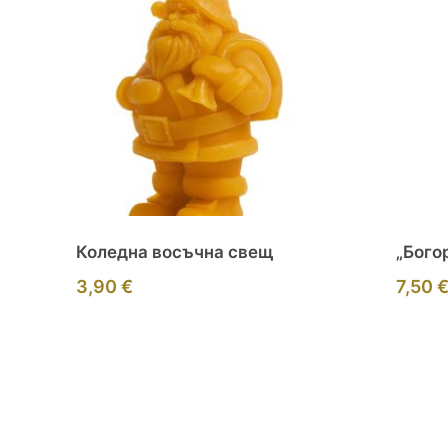
Коледна восъчна свещ
„Бого
3,90
€
7,50