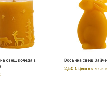
на свещ коледа в
Восъчна свещ Зайче
а
2,50
€
Цена с включен
€