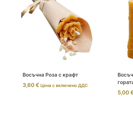
Восъчна Роза с крафт
Восъч
горат
3,60
€
Цена с включено ДДС
5,00