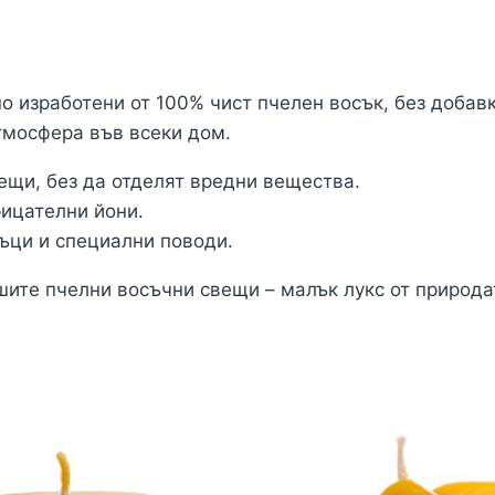
о изработени от 100% чист пчелен восък, без добавк
тмосфера във всеки дом.
ещи, без да отделят вредни вещества.
рицателни йони.
ъци и специални поводи.
шите пчелни восъчни свещи – малък лукс от природат