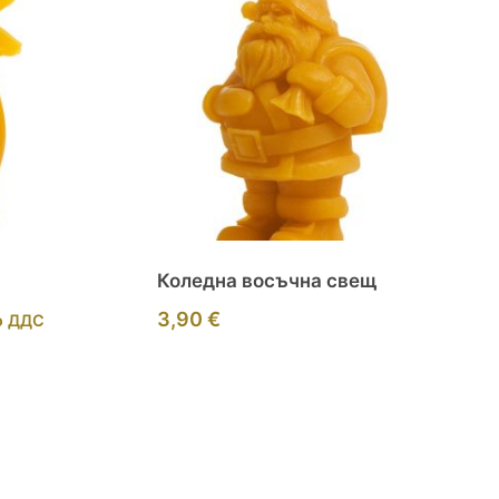
Коледна восъчна свещ
3,90
€
о ДДС