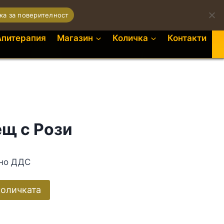
0
ка за поверителност
Апитерапия
Магазин
Количка
Контакти
ещ с Рози
ено ДДС
количката