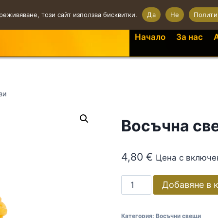
реживяване, този сайт използва бисквитки.
Да
Не
Полити
Начало
За нас
зи
Восъчна св
4,80
€
Цена с включ
Добавяне в 
Категория:
Восъчни свещи