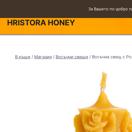
За Вашето по-добро п
HRISTORA HONEY
В къщи
/
Магазин
/
Восъчни свещи
/
Восъчна свещ с Ро